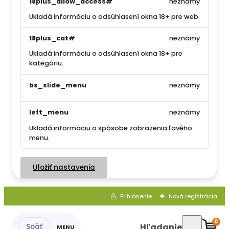
18plus_allow_access#
neznámy
Ukladá informáciu o odsúhlasení okna 18+ pre web.
18plus_cat#
neznámy
Ukladá informáciu o odsúhlasení okna 18+ pre
kategóriu.
bs_slide_menu
neznámy
left_menu
neznámy
Ukladá informáciu o spôsobe zobrazenia ľavého
menu.
Uložiť nastavenia
Prihlásenie
Nová registrácia
0
Hľadanie