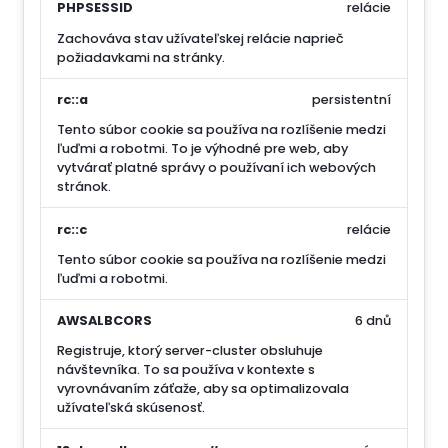
PHPSESSID
relácie
Zachováva stav užívateľskej relácie naprieč
požiadavkami na stránky.
rc::a
persistentní
Tento súbor cookie sa používa na rozlíšenie medzi
ľuďmi a robotmi. To je výhodné pre web, aby
vytvárať platné správy o používaní ich webových
stránok.
rc::c
relácie
Tento súbor cookie sa používa na rozlíšenie medzi
ľuďmi a robotmi.
AWSALBCORS
6 dnů
Registruje, ktorý server-cluster obsluhuje
návštevníka. To sa používa v kontexte s
vyrovnávaním záťaže, aby sa optimalizovala
užívateľská skúsenosť.