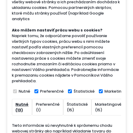
všetky webové stránky a ich prechádzaním dochádza k
ukladaniu cookies. Pomocou partnerských skriptov,
ktoré môžu stránky používať (napríklad Google
analytics
Ako môžem nastaviť prácu webu s cookies?
Napriek tomu, že odporúčame povoliť používanie
všetkých typov cookies, prácu webu s nimi môžete
nastaviť podľa vlastných preferencií pomocou
checkboxov zobrazených nižšie. Po odsúhlasení
nastavenia práce s cookies môžete zmeniť svoje
rozhodnutie zmazaním či editáciou cookies priamo v
nastavení Vášho prehliadača. Podrobnejšie informácie
k premazaniu cookies nájdete v Pomocníkovi Vášho
prehliadača.
Nutné
Preferenčné
Štatistické
Marketingové
Nutné
Preferenčné
Štatistické
Marketingové
N
(13)
(1)
(15)
(15)
(
Tieto informácie sú nevyhnutné k správnemu chodu
webovej stránky ako napríklad vkladanie tovaru do