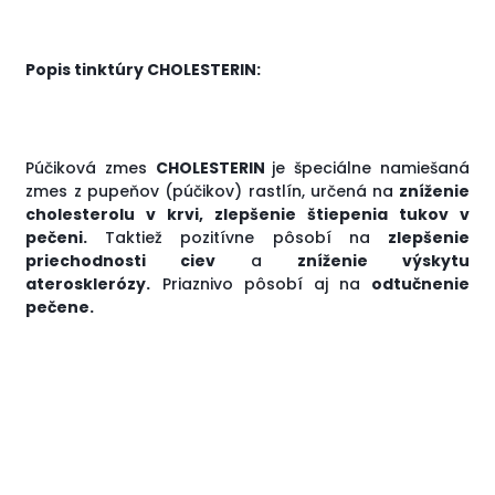
Popis tinktúry CHOLESTERIN:
Púčiková zmes
CHOLESTERIN
je špeciálne namiešaná
zmes z pupeňov (púčikov) rastlín, určená na
zníženie
cholesterolu v krvi, zlepšenie štiepenia tukov v
pečeni.
Taktiež pozitívne pôsobí na
zlepšenie
priechodnosti ciev
a
zníženie výskytu
aterosklerózy.
Priaznivo pôsobí aj na
odtučnenie
pečene.