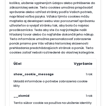
košíka, uloženie vyplnených údajov alebo prihlásenie do
zákazníckej sekcie.
Tieto cookies umožnia prispôsobiť
správanie alebo vzhľad stránky podľa Vašich potrieb,
napríklad voľba jazyka.
Vďaka týmto cookies môžu
majitelia aj developeri webu viac porozumieť správaniu
užívateľov a vyvijať stránku tak, aby bola čo najviac
prozákaznícka. Teda aby ste čo najrýchlejšie našli
hľadaný tovar alebo čo najľahšie dokončili jeho nákup.
Tieto informácie umožnia personalizovať zobrazenie
ponúk priamo pre Vás vďaka historickej skúsenosti
prehliadania predchádzajúcich stránok a ponúk.
Tieto
cookies zatiaľ neboli roztriedené do vlastnej kategórie.
Účel
Vypršanie
show_cookie_message
1 rok
Ukladá informácie o potrebe zobrazenia cookie
lišty
__zlcmid
1 rok
Tento súbor cookie sa používa na uloženie identity