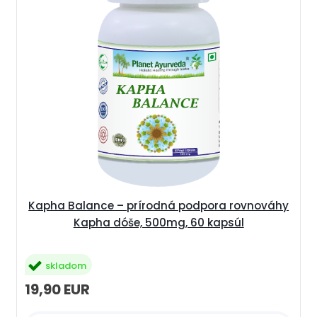
Kapha Balance – prírodná podpora rovnováhy
Kapha dóše, 500mg, 60 kapsúl
skladom
19,90 EUR