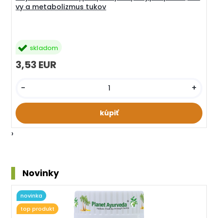
vy a metabolizmus tukov
skladom
3,53 EUR
-
+
›
Novinky
novinka
top produkt