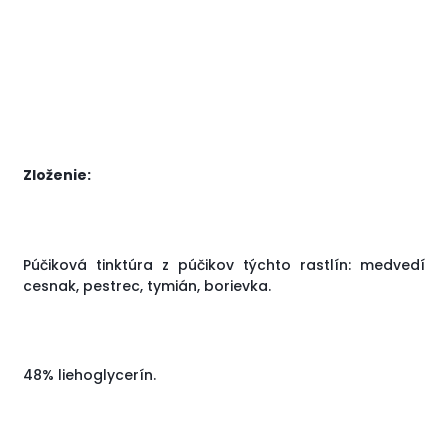
Zloženie:
Púčiková tinktúra z púčikov týchto rastlín: medvedí
cesnak, pestrec, tymián, borievka.
48% liehoglycerín.