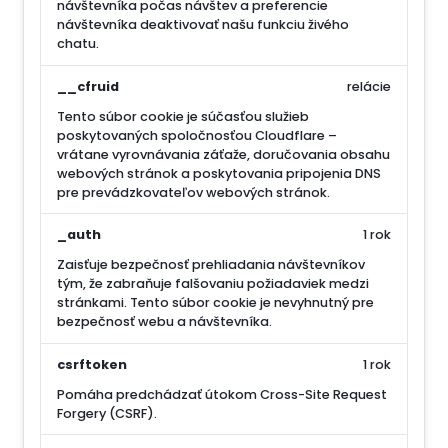
návštevníka počas návštev a preferencie
návštevníka deaktivovať našu funkciu živého
chatu.
__cfruid
relácie
Tento súbor cookie je súčasťou služieb
poskytovaných spoločnosťou Cloudflare –
vrátane vyrovnávania záťaže, doručovania obsahu
webových stránok a poskytovania pripojenia DNS
pre prevádzkovateľov webových stránok.
_auth
1 rok
Zaisťuje bezpečnosť prehliadania návštevníkov
tým, že zabraňuje falšovaniu požiadaviek medzi
stránkami. Tento súbor cookie je nevyhnutný pre
bezpečnosť webu a návštevníka.
csrftoken
1 rok
Pomáha predchádzať útokom Cross-Site Request
Forgery (CSRF).