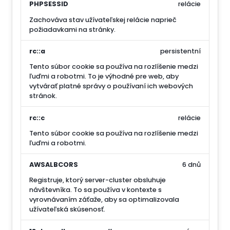
PHPSESSID
relácie
Zachováva stav užívateľskej relácie naprieč
požiadavkami na stránky.
rc::a
persistentní
Tento súbor cookie sa používa na rozlíšenie medzi
ľuďmi a robotmi. To je výhodné pre web, aby
vytvárať platné správy o používaní ich webových
stránok.
rc::c
relácie
Tento súbor cookie sa používa na rozlíšenie medzi
ľuďmi a robotmi.
AWSALBCORS
6 dnů
Registruje, ktorý server-cluster obsluhuje
návštevníka. To sa používa v kontexte s
vyrovnávaním záťaže, aby sa optimalizovala
užívateľská skúsenosť.