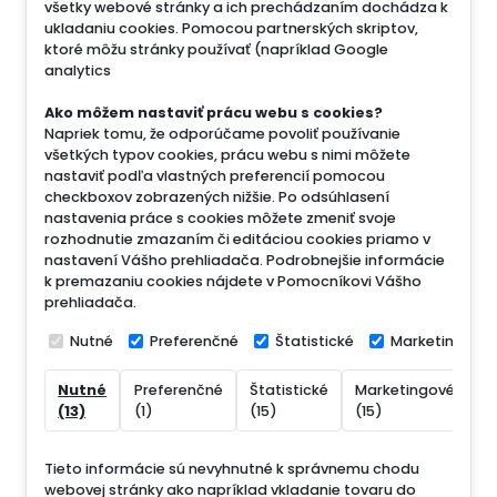
všetky webové stránky a ich prechádzaním dochádza k
ukladaniu cookies. Pomocou partnerských skriptov,
ktoré môžu stránky používať (napríklad Google
analytics
Ako môžem nastaviť prácu webu s cookies?
Napriek tomu, že odporúčame povoliť používanie
všetkých typov cookies, prácu webu s nimi môžete
nastaviť podľa vlastných preferencií pomocou
checkboxov zobrazených nižšie. Po odsúhlasení
nastavenia práce s cookies môžete zmeniť svoje
rozhodnutie zmazaním či editáciou cookies priamo v
nastavení Vášho prehliadača. Podrobnejšie informácie
k premazaniu cookies nájdete v Pomocníkovi Vášho
prehliadača.
Nutné
Preferenčné
Štatistické
Marketingové
Nutné
Preferenčné
Štatistické
Marketingové
N
(13)
(1)
(15)
(15)
(
Tieto informácie sú nevyhnutné k správnemu chodu
webovej stránky ako napríklad vkladanie tovaru do