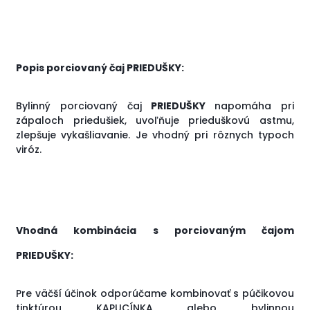
Popis porciovaný čaj PRIEDUŠKY:
Bylinný porciovaný čaj
PRIEDUŠKY
napomáha pri
zápaloch priedušiek, uvoľňuje prieduškovú astmu,
zlepšuje vykašliavanie. Je vhodný pri rôznych typoch
viróz.
Vhodná kombinácia s porciovaným čajom
PRIEDUŠKY:
Pre väčší účinok odporúčame kombinovať s púčikovou
tinktúrou
KAPUCÍNKA
alebo bylinnou