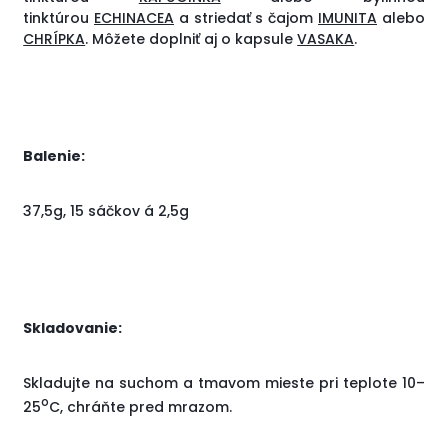
tinktúrou
ECHINACEA
a striedať s čajom
IMUNITA
alebo
CHRÍPKA
. Môžete doplniť aj o kapsule
VASAKA
.
Balenie:
37,5g, 15 sáčkov á 2,5g
Skladovanie:
Skladujte na suchom a tmavom mieste pri teplote 10–
o
25
C, chráňte pred mrazom.