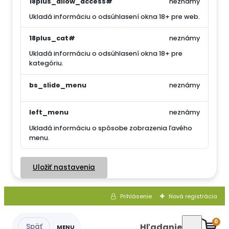
18plus_allow_access#
neznámy
Ukladá informáciu o odsúhlasení okna 18+ pre web.
18plus_cat#
neznámy
Ukladá informáciu o odsúhlasení okna 18+ pre
kategóriu.
bs_slide_menu
neznámy
left_menu
neznámy
Ukladá informáciu o spôsobe zobrazenia ľavého
menu.
Uložiť nastavenia
Prihlásenie
Nová registrácia
0
Hľadanie