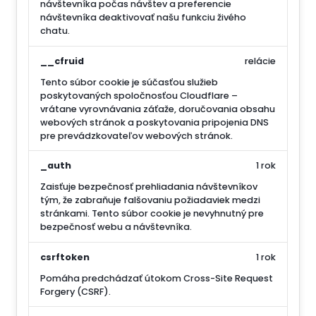
návštevníka počas návštev a preferencie
návštevníka deaktivovať našu funkciu živého
chatu.
__cfruid
relácie
Tento súbor cookie je súčasťou služieb
poskytovaných spoločnosťou Cloudflare –
vrátane vyrovnávania záťaže, doručovania obsahu
webových stránok a poskytovania pripojenia DNS
pre prevádzkovateľov webových stránok.
_auth
1 rok
Zaisťuje bezpečnosť prehliadania návštevníkov
tým, že zabraňuje falšovaniu požiadaviek medzi
stránkami. Tento súbor cookie je nevyhnutný pre
bezpečnosť webu a návštevníka.
csrftoken
1 rok
Pomáha predchádzať útokom Cross-Site Request
Forgery (CSRF).