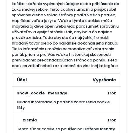
košíka, uloženie vyplnených údajov alebo prihlásenie do
zákazníckej sekcie.
Tieto cookies umožnia prispôsobiť
správanie alebo vzhľad stránky podľa Vašich potrieb,
napríklad voľba jazyka.
Vďaka týmto cookies môžu
majitelia aj developeri webu viac porozumieť správaniu
užívateľov a vyvijať stránku tak, aby bola čo najviac
prozákaznícka. Teda aby ste čo najrýchlejšie našli
hľadaný tovar alebo čo najľahšie dokončili jeho nákup.
Tieto informácie umožnia personalizovať zobrazenie
ponúk priamo pre Vás vďaka historickej skúsenosti
prehliadania predchádzajúcich stránok a ponúk.
Tieto
cookies zatiaľ neboli roztriedené do vlastnej kategórie.
Účel
Vypršanie
show_cookie_message
1 rok
Ukladá informácie o potrebe zobrazenia cookie
lišty
__zlcmid
1 rok
Tento súbor cookie sa používa na uloženie identity