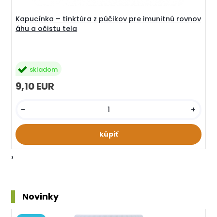
Kapucínka – tinktúra z púčikov pre imunitnú rovnov
áhu a očistu tela
skladom
9,10 EUR
-
+
›
Novinky