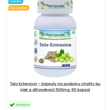
novinka
top produkt
Telo Extension – kapsuly na podporu vitality bu
niek a dlhovekosti 500mg, 60 kapsúl
skladom