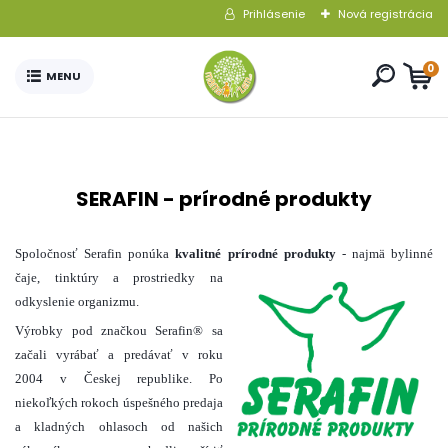
Prihlásenie
Nová registrácia
0
SERAFIN - prírodné produkty
Spoločnosť Serafin ponúka
kvalitné prírodné produkty
- najmä bylinné
čaje, tinktúry a prostriedky na
odkyslenie organizmu.
Výrobky pod značkou Serafin® sa
začali vyrábať a predávať v roku
2004 v Českej republike. Po
niekoľkých rokoch úspešného predaja
a kladných ohlasoch od našich