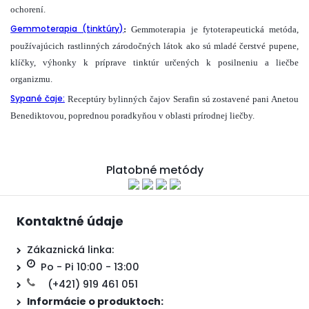
ochorení.
Gemmoterapia (tinktúry)
:
Gemmoterapia je fytoterapeutická metóda,
používajúcich rastlinných zárodočných látok ako sú mladé čerstvé pupene,
klíčky, výhonky k príprave tinktúr určených k posilneniu a liečbe
organizmu.
Sypané čaje:
Receptúry bylinných čajov Serafin sú zostavené pani Anetou
Benediktovou, poprednou poradkyňou v oblasti prírodnej liečby.
Platobné metódy
Kontaktné údaje
Zákaznická linka:
Po - Pi 10:00 - 13:00
(+421) 919 461 051
Informácie o produktoch: