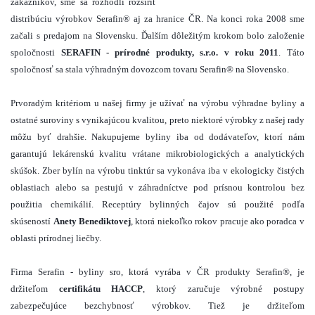
zákazníkov, sme sa rozhodli rozšíriť
distribúciu výrobkov Serafin® aj za hranice ČR. Na konci roka 2008 sme
začali s predajom na Slovensku. Ďalším dôležitým krokom bolo založenie
spoločnosti
SERAFIN - prírodné produkty, s.r.o. v roku 2011
. Táto
spoločnosť sa stala výhradným dovozcom tovaru Serafin® na Slovensko.
Prvoradým kritériom u našej firmy je užívať na výrobu výhradne byliny a
ostatné suroviny s vynikajúcou kvalitou, preto niektoré výrobky z našej rady
môžu byť drahšie. Nakupujeme byliny iba od dodávateľov, ktorí nám
garantujú lekárenskú kvalitu vrátane mikrobiologických a analytických
skúšok. Zber bylín na výrobu tinktúr sa vykonáva iba v ekologicky čistých
oblastiach alebo sa pestujú v záhradníctve pod prísnou kontrolou bez
použitia chemikálií. Receptúry bylinných čajov sú použité podľa
skúseností
Anety Benediktovej
, ktorá niekoľko rokov pracuje ako poradca v
oblasti prírodnej liečby.
Firma Serafin - byliny sro, ktorá vyrába v ČR produkty Serafin®, je
držiteľom
certifikátu HACCP
, ktorý zaručuje výrobné postupy
zabezpečujúce bezchybnosť výrobkov. Tiež je držiteľom