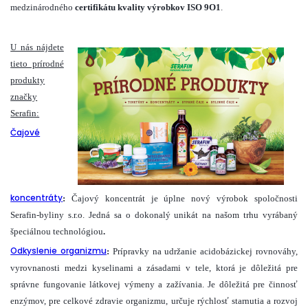
medzinárodného
certifikátu kvality výrobkov ISO 9O1
.
U nás nájdete
tieto prírodné
produkty
značky
Serafin:
Čajové
koncentráty
:
Čajový koncentrát je úplne nový výrobok spoločnosti
Serafin-byliny s.r.o. Jedná sa o dokonalý unikát na našom trhu vyrábaný
špeciálnou technológiou
.
Odkyslenie organizmu
:
Prípravky na udržanie acidobázickej rovnováhy,
vyrovnanosti medzi kyselinami a zásadami v tele, ktorá je dôležitá pre
správne fungovanie látkovej výmeny a zažívania. Je dôležitá pre činnosť
enzýmov, pre celkové zdravie organizmu, určuje rýchlosť starnutia a rozvoj