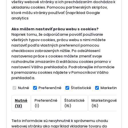
všetky webové stránky a ich prechádzaním dochádza k
ukladaniu cookies. Pomocou partnerských skriptov,
ktoré môžu stránky používať (napríklad Google
analytics
Ako môžem nastaviť prácu webu s cookies?
Napriek tomu, že odporúčame povoliť používanie
všetkých typov cookies, prácu webu s nimi môžete
nastaviť podľa vlastných preferencií pomocou
checkboxov zobrazených nižšie. Po odsúhlasení
nastavenia práce s cookies môžete zmeniť svoje
rozhodnutie zmazaním či editáciou cookies priamo v
nastavení Vášho prehliadača. Podrobnejšie informácie
k premazaniu cookies nájdete v Pomocníkovi Vášho
prehliadača.
Nutné
Preferenčné
Štatistické
Marketingové
Nutné
Preferenčné
Štatistické
Marketingové
N
(13)
(1)
(15)
(15)
(
Tieto informácie sú nevyhnutné k správnemu chodu
webovej stránky ako napríklad vkladanie tovaru do