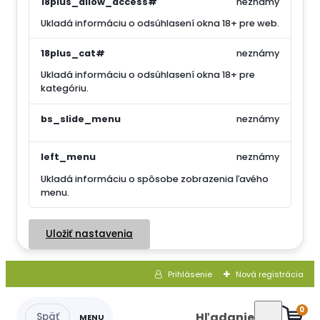
18plus_allow_access#
neznámy
Ukladá informáciu o odsúhlasení okna 18+ pre web.
18plus_cat#
neznámy
Ukladá informáciu o odsúhlasení okna 18+ pre
kategóriu.
bs_slide_menu
neznámy
left_menu
neznámy
Ukladá informáciu o spôsobe zobrazenia ľavého
menu.
Uložiť nastavenia
Prihlásenie
Nová registrácia
0
Hľadanie