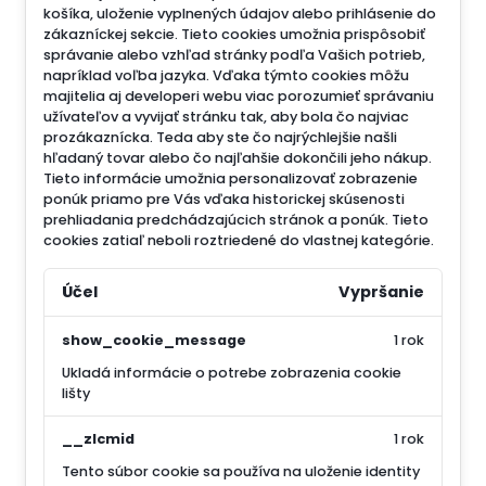
košíka, uloženie vyplnených údajov alebo prihlásenie do
zákazníckej sekcie.
Tieto cookies umožnia prispôsobiť
správanie alebo vzhľad stránky podľa Vašich potrieb,
napríklad voľba jazyka.
Vďaka týmto cookies môžu
majitelia aj developeri webu viac porozumieť správaniu
užívateľov a vyvijať stránku tak, aby bola čo najviac
prozákaznícka. Teda aby ste čo najrýchlejšie našli
hľadaný tovar alebo čo najľahšie dokončili jeho nákup.
Tieto informácie umožnia personalizovať zobrazenie
ponúk priamo pre Vás vďaka historickej skúsenosti
prehliadania predchádzajúcich stránok a ponúk.
Tieto
cookies zatiaľ neboli roztriedené do vlastnej kategórie.
Účel
Vypršanie
show_cookie_message
1 rok
Ukladá informácie o potrebe zobrazenia cookie
lišty
__zlcmid
1 rok
Tento súbor cookie sa používa na uloženie identity