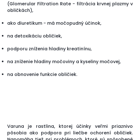
(Glomerular Filtration Rate - filtrácia krvnej plazmy v
obličkách),
ako diuretikum - má močopudný účinok,
na detoxikáciu obličiek,
podporu zníženia hladiny kreatinínu,
na zníženie hladiny močoviny a kyseliny močovej,
na obnovenie funkcie obličiek.
Varuna je rastlina, ktorej účinky veľmi priaznivo
pôsobia ako podpora pri liečbe ochorení obličiek.
Napomáha tiež pri problémoch, ktoré sú spôsobené