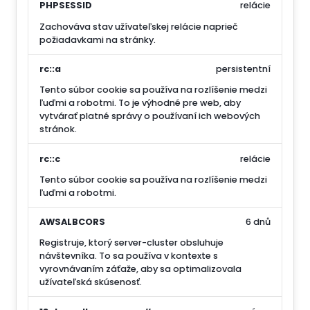
PHPSESSID
relácie
Zachováva stav užívateľskej relácie naprieč
požiadavkami na stránky.
rc::a
persistentní
Tento súbor cookie sa používa na rozlíšenie medzi
ľuďmi a robotmi. To je výhodné pre web, aby
vytvárať platné správy o používaní ich webových
stránok.
rc::c
relácie
Tento súbor cookie sa používa na rozlíšenie medzi
ľuďmi a robotmi.
AWSALBCORS
6 dnů
Registruje, ktorý server-cluster obsluhuje
návštevníka. To sa používa v kontexte s
vyrovnávaním záťaže, aby sa optimalizovala
užívateľská skúsenosť.