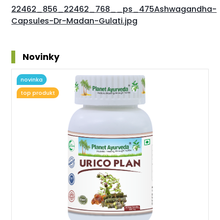
22462_856_22462_768__ps_475Ashwagandha-
Capsules-Dr-Madan-Gulati.jpg
Novinky
novinka
top produkt