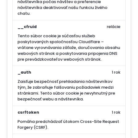
návštevníka počas návštev a preferencie
návštevníka deaktivovať našu funkciu živého
chatu.
__cfruid
relácie
Tento súbor cookie je súčasťou služieb
poskytovaných spoločnosťou Cloudflare –
vrátane vyrovnávania záťaže, doručovania obsahu
webových stránok a poskytovania pripojenia DNS
pre prevádzkovateľov webových stránok.
_auth
1 rok
Zaisťuje bezpečnosť prehliadania návštevníkov
tým, že zabraňuje falšovaniu požiadaviek medzi
stránkami. Tento súbor cookie je nevyhnutný pre
bezpečnosť webu a návštevníka.
csrftoken
1 rok
Pomáha predchádzať útokom Cross-Site Request
Forgery (CSRF).