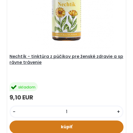
Nechtík - tinktúra z púčikov pre ženské zdravie a sp
rávne trávenie
skladom
9,10 EUR
-
+