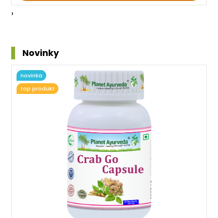
›
Novinky
novinka
top produkt