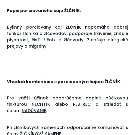
Popis porciovaného čaju ŽLČNÍK:
Bylinný porciovaný čaj
ŽLČNÍK
napomáha dobrej
funkcii žlčníka a žlčovodov, podporuje trávenie, znižuje
plynatosť, čistí žlčník a žlčovody. Zlepšuje alergické
prejavy a migrény.
Vhodná kombinácia s porciovaným čajom ŽLČNÍK:
Pre väčší účinok odporúčame doplniť púčikovou
tinktúrou
NECHTÍK
alebo
PESTREC
a striedať s
čajom
NADÚVANIE
.
Pri žlčníkových kameňoch odporúčame kombinovať s
čajov
ŽLČNÍ
KOVÉ
KAMENE
.