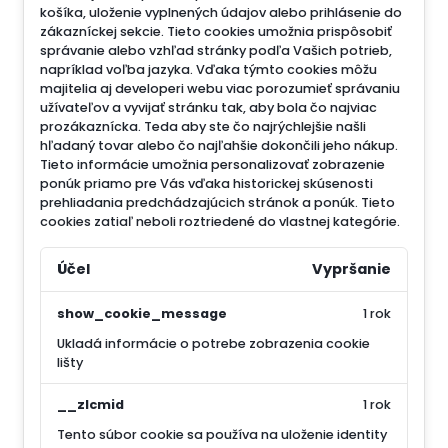
košíka, uloženie vyplnených údajov alebo prihlásenie do
zákazníckej sekcie.
Tieto cookies umožnia prispôsobiť
správanie alebo vzhľad stránky podľa Vašich potrieb,
napríklad voľba jazyka.
Vďaka týmto cookies môžu
majitelia aj developeri webu viac porozumieť správaniu
užívateľov a vyvijať stránku tak, aby bola čo najviac
prozákaznícka. Teda aby ste čo najrýchlejšie našli
hľadaný tovar alebo čo najľahšie dokončili jeho nákup.
Tieto informácie umožnia personalizovať zobrazenie
ponúk priamo pre Vás vďaka historickej skúsenosti
prehliadania predchádzajúcich stránok a ponúk.
Tieto
cookies zatiaľ neboli roztriedené do vlastnej kategórie.
Účel
Vypršanie
show_cookie_message
1 rok
Ukladá informácie o potrebe zobrazenia cookie
lišty
__zlcmid
1 rok
Tento súbor cookie sa používa na uloženie identity