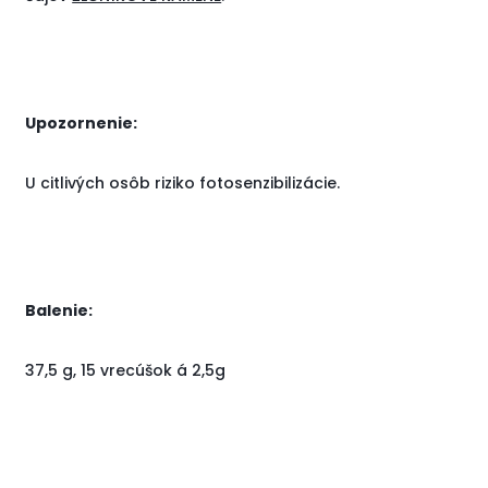
Upozornenie:
U citlivých osôb riziko fotosenzibilizácie.
Balenie:
37,5 g, 15 vrecúšok á 2,5g