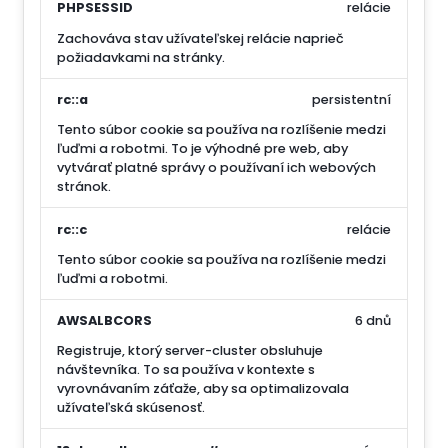
PHPSESSID
relácie
Zachováva stav užívateľskej relácie naprieč
požiadavkami na stránky.
rc::a
persistentní
Tento súbor cookie sa používa na rozlíšenie medzi
ľuďmi a robotmi. To je výhodné pre web, aby
vytvárať platné správy o používaní ich webových
stránok.
rc::c
relácie
Tento súbor cookie sa používa na rozlíšenie medzi
ľuďmi a robotmi.
AWSALBCORS
6 dnů
Registruje, ktorý server-cluster obsluhuje
návštevníka. To sa používa v kontexte s
vyrovnávaním záťaže, aby sa optimalizovala
užívateľská skúsenosť.