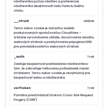
návštevníka počas návštev a preferencie
návštevníka deaktivovať našu funkciu živého
chatu.
__cfruid
relácie
Tento súbor cookie je súčasťou služieb
poskytovaných spoločnosťou Cloudflare –
vrátane vyrovnávania záťaže, doručovania obsahu
webových stránok a poskytovania pripojenia DNS
pre prevádzkovateľov webových stránok.
_auth
1 rok
Zaisťuje bezpečnosť prehliadania návštevníkov
tým, že zabraňuje falšovaniu požiadaviek medzi
stránkami. Tento súbor cookie je nevyhnutný pre
bezpečnosť webu a návštevníka.
csrftoken
1 rok
Pomáha predchádzať útokom Cross-Site Request
Forgery (CSRF).