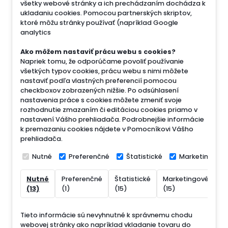
všetky webové stránky a ich prechádzaním dochádza k
ukladaniu cookies. Pomocou partnerských skriptov,
ktoré môžu stránky používať (napríklad Google
analytics
Ako môžem nastaviť prácu webu s cookies?
Napriek tomu, že odporúčame povoliť používanie
všetkých typov cookies, prácu webu s nimi môžete
nastaviť podľa vlastných preferencií pomocou
checkboxov zobrazených nižšie. Po odsúhlasení
nastavenia práce s cookies môžete zmeniť svoje
rozhodnutie zmazaním či editáciou cookies priamo v
nastavení Vášho prehliadača. Podrobnejšie informácie
k premazaniu cookies nájdete v Pomocníkovi Vášho
prehliadača.
Nutné
Preferenčné
Štatistické
Marketingové
Nutné
Preferenčné
Štatistické
Marketingové
N
(13)
(1)
(15)
(15)
(
Tieto informácie sú nevyhnutné k správnemu chodu
webovej stránky ako napríklad vkladanie tovaru do