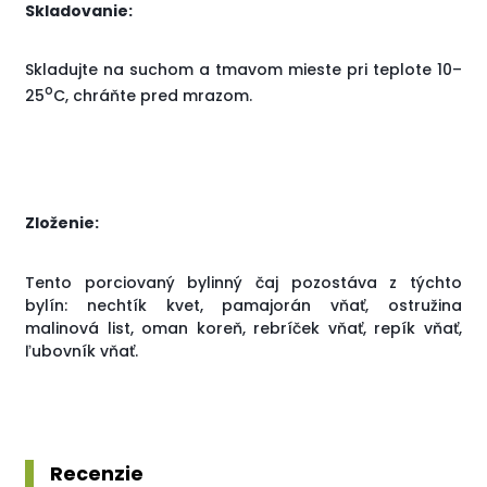
Skladovanie:
Skladujte na suchom a tmavom mieste pri teplote 10–
o
25
C, chráňte pred mrazom.
Zloženie:
Tento porciovaný bylinný čaj pozostáva z týchto
bylín: nechtík kvet, pamajorán vňať, ostružina
malinová list, oman koreň, rebríček vňať, repík vňať,
ľubovník vňať.
Recenzie