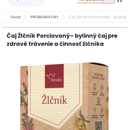
Úvod
PROBLEMATIKY
Čaj Žlčník Porciovaný– bylinný č
Čaj Žlčník Porciovaný– bylinný čaj pre
zdravé trávenie a činnosť žlčníka