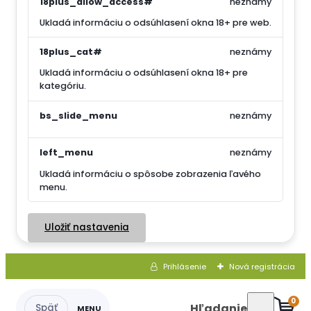
18plus_allow_access#
neznámy
Ukladá informáciu o odsúhlasení okna 18+ pre web.
18plus_cat#
neznámy
Ukladá informáciu o odsúhlasení okna 18+ pre
kategóriu.
bs_slide_menu
neznámy
left_menu
neznámy
Ukladá informáciu o spôsobe zobrazenia ľavého
menu.
Uložiť nastavenia
Prihlásenie
Nová registrácia
0
Hľadanie