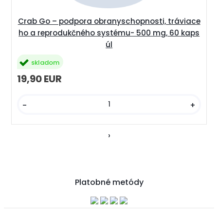
Crab Go – podpora obranyschopnosti, tráviace
ho a reprodukčného systému- 500 mg, 60 kaps
úl
skladom
19,90 EUR
-
+
›
Platobné metódy