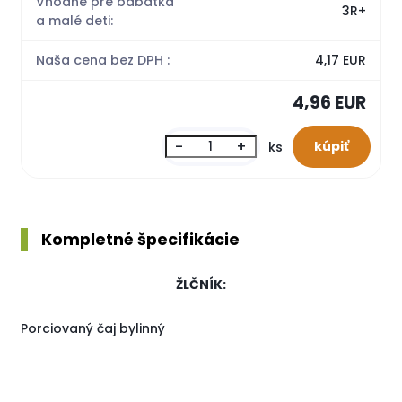
Vhodné pre bábätká
3R+
a malé deti:
Naša cena bez DPH :
4,17 EUR
4,96 EUR
-
+
ks
Kompletné špecifikácie
ŽLČNÍK:
Porciovaný čaj bylinný